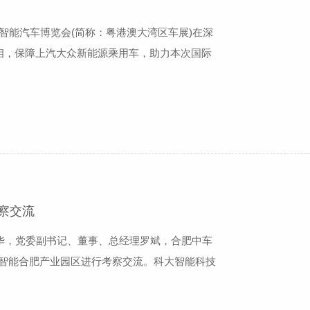
智能汽车博览会(简称：粤港澳大湾区车展)在深
亮相，保障上汽大众新能源乘用车，助力本次国际
展过去已成功举办23届，展出规模不断扩大，影
性地位，历来被业界誉为“风向车展”。科大智能
察交流
陈华，党委副书记、董事、总经理罗斌，合肥中车
大智能合肥产业园区进行考察交流。科大智能科技
林等陪同考察，向陈书记一行介绍了科大智能在
流中，特种机器人公司总经理李林向考察团详细