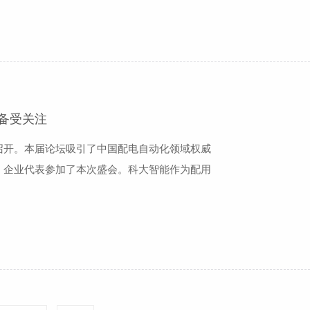
的一二次融合成套柱上断路器，融合了行业领先
备受关注
重召开。本届论坛吸引了中国配电自动化领域权威
、企业代表参加了本次盛会。科大智能作为配用
来了新型配电线路故障定位系统、智能分布式FA
控制器、智能站所终端等多款产品，吸引了众多