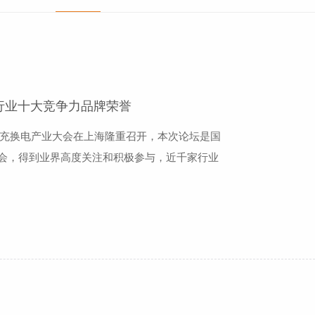
桩行业十大竞争力品牌荣誉
汽车充换电产业大会在上海隆重召开，本次论坛是国
会，得到业界高度关注和积极参与，近千家行业
次论坛上，科大智能电气技术有限公司很荣幸被
大智能一直致力于电动汽车能源管理系统和能源互