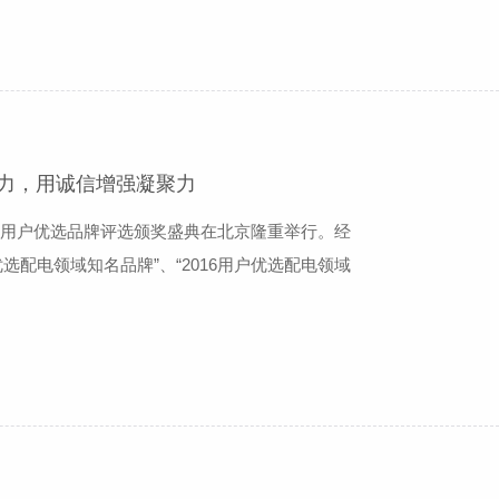
力，用诚信增强凝聚力
师及用户优选品牌评选颁奖盛典在北京隆重举行。经
选配电领域知名品牌”、“2016用户优选配电领域
诚信企业”三项大奖。此次科大智能同时获得三项大
、品牌建设、诚信文化等方面所做出的努力得到