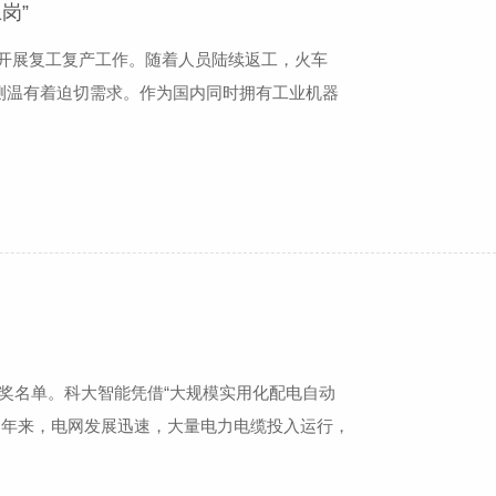
岗”
开展复工复产工作。随着人员陆续返工，火车
”测温有着迫切需求。作为国内同时拥有工业机器
体温筛查预警设备，及时发现体温异常对象，提
安全出行，科大智能为合肥地铁提供多套体温筛
获奖名单。科大智能凭借“大规模实用化配电自动
近年来，电网发展迅速，大量电力电缆投入运行，
接地故障时，现场选线装置的选线正确率较低，
选线，不仅费时费力，而且长时间接地引起的过