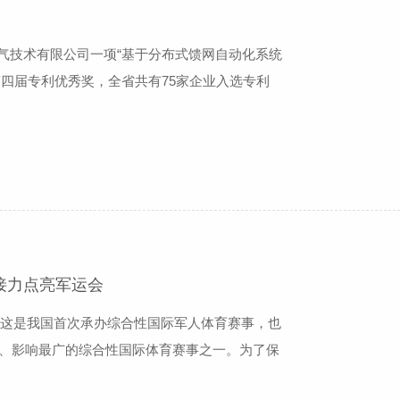
气技术有限公司一项“基于分布式馈网自动化系统
四届专利优秀奖，全省共有75家企业入选专利
申报的专利须为发明专利，并通过产业化实施取得
上有效发明专利；本次申报的发明专利“基于分布
接力点亮军运会
行。这是我国首次承办综合性国际军人体育赛事，也
高、影响最广的综合性国际体育赛事之一。为了保
国内主流配用电设备供应商之一，科大智能电气