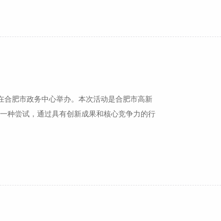
1日在合肥市政务中心举办。本次活动是合肥市高新
的一种尝试，通过具有创新成果和核心竞争力的行
+”新模式、新业态。省委常委、市委书记宋国
长凌云以及市发改委、市经信委、市科技局、市